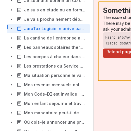
Je souhaite obtenir un CD de JuraTax Logiciel.
Somethi
Je suis en étude ou en formation, puis-je déduire mes frais d'écolage ?
The issue sho
Je vais prochainement débuter l'Université et prendrai une chambre dans un autre canton. Est-ce que je reste contribuable jurassien ?
There may be 
JuraTax Logiciel n'arrive pas à se connecter aux serveurs pour téléverser !
ask your admi
La cantine de l'entreprise a été fermée durant une partie de l'année. Comment l'employeur doit-il remplir le certificat de salaire ?
Trace: dbd07
Les panneaux solaires thermiques sont-ils considérés comme des installations de production d'électricité photovoltaïques ?
Reload pag
Les pompes à chaleur dans le sol sont-elles considérées comme des installations de productions d'électricité photolvoltaïques ?
Les prestations du Service des contributions pour le citoyen dans le Guichet virtuel
Ma situation personnelle va changer.
Mes revenus mensuels ont augmenté. Faut-il l'annoncer au Service des contributions ?
Mon Code-DI est invalide ! Que puis-je faire ?
Mon enfant séjourne et travaille dans un autre canton...
Mon mandataire peut-il demander une prolongation de délai ?
Où dois-je annoncer une prestation en capital touchée durant l'année?