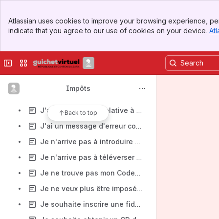
Installer JuraTax sur Windows 7 ?
Banner
Installer JuraTax sur Windows XP ?
Atlassian uses cookies to improve your browsing experience, per
Top Bar
indicate that you agree to our use of cookies on your device.
Atl
J'ai acheté un abonnement général pour une année. Puis-je le déduire même si j'ai été en télétravail ?
Sidebar
Main Content
J'ai débuté un apprentissage ou un emploi après mes études. Faut-il m'annoncer au fisc ?
Collapse sidebar
Switch sites or apps
J'ai fait une erreur dans ma déclaration mais je l'ai déjà envoyée.
J'ai payé mes acomptes sur la mauvaise année. Comment puis-je demander le transfert des paiements ?
Impôts
J'ai téléversé ma déclaration d'impôt mais j'ai constaté une erreur.
J'ai une question relative à Dr Tax ou à un autre logiciel du marché !
Back to top
J'ai un message d'erreur concernant la vérification du Captcha !
Je n'arrive pas à introduire mon IBAN, que dois-je faire
Je n'arrive pas à téléverser en SwissID avec le logiciel JuraTax ?
Je ne trouve pas mon Code-DI. A qui puis-je le demander ?
Je ne veux plus être imposé pour les impôts ecclésiastiques, que dois-je faire ?
Je souhaite inscrire une fiduciaire sur le guichet virtuel.