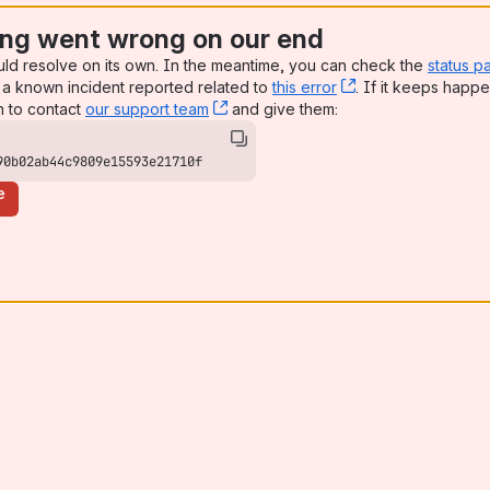
ng went wrong on our end
uld resolve on its own. In the meantime, you can check the
status p
a known incident reported related to
this error
, (opens new win
. If it keeps happe
n to contact
our support team
, (opens new window)
and give them:
90b02ab44c9809e15593e21710f
e