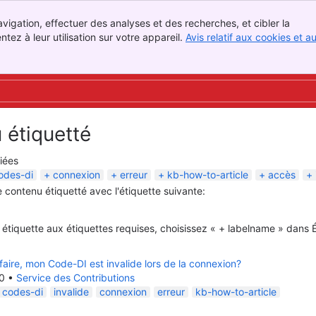
vigation, effectuer des analyses et des recherches, et cibler la
ez à leur utilisation sur votre appareil.
Avis relatif aux cookies et a
 étiquetté
iées
odes-di
connexion
erreur
kb-how-to-article
accès
e contenu étiquetté avec l'étiquette suivante:
 étiquette aux étiquettes requises, choisissez « + labelname » dans 
ire, mon Code-DI est invalide lors de la connexion?
0
•
Service des Contributions
codes-di
invalide
connexion
erreur
kb-how-to-article