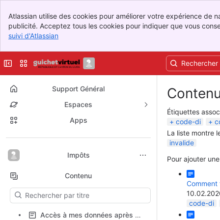
Banner
Atlassian utilise des cookies pour améliorer votre expérience de na
Top Bar
publicité. Acceptez tous les cookies pour indiquer que vous consent
Sidebar
suivi d'Atlassian
, (opens new window)
Main Content
Réduire la barre latérale
Changer de site ou d'app
Support Général
Contenu
Espaces
Étiquettes assoc
Apps
code-di
c
La liste montre l
invalide
Retour en haut
Impôts
Pour ajouter une
Contenu
Comment fa
Les résultats se mettront à jour au fur et à mesure de votre saisie.
10.02.202
code-di
Accès à mes données après un téléversement Code-DI ?