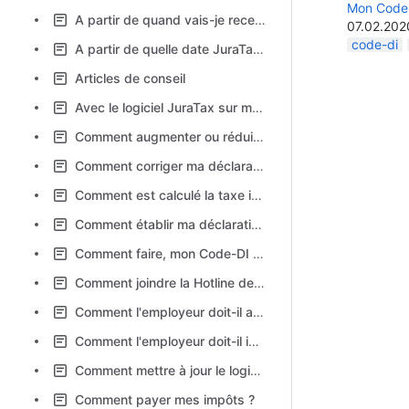
Mon Code-D
A partir de quand vais-je recevoir une déclaration d’impôt ?
07.02.202
code-di
A partir de quelle date JuraTax Logiciel et JuraTax Online sont-ils disponibles ?
Articles de conseil
Avec le logiciel JuraTax sur mon poste de travail, je n'arrive pas à téléverser.
Comment augmenter ou réduire la taille des caractères ?
Comment corriger ma déclaration d'impôt téléversée
Comment est calculé la taxe immobilière ?
Comment établir ma déclaration d'impôt ?
Comment faire, mon Code-DI est invalide lors de la connexion?
Comment joindre la Hotline de JuraTax ?
Comment l'employeur doit-il annoncer les jours de télétravail dans le certificat de salaire ?
Comment l'employeur doit-il indiquer les Réductions de l'Horaire de Travail (RHT) dans le certificat de salaire ?
Comment mettre à jour le logiciel JuraTax ?
Comment payer mes impôts ?