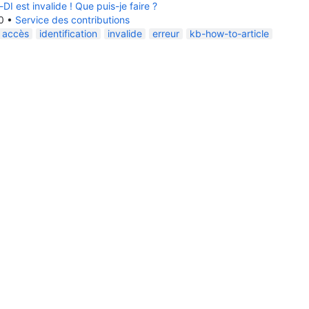
I est invalide ! Que puis-je faire ?
0
•
Service des contributions
accès
identification
invalide
erreur
kb-how-to-article